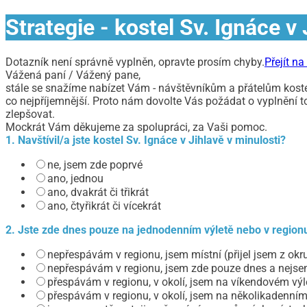
Strategie - kostel Sv. Ignáce v 
Dotazník není správně vyplněn, opravte prosím chyby.
Přejít n
Vážená paní / Vážený pane,
stále se snažíme nabízet Vám - návštěvníkům a přátelům kostela
co nejpříjemnější. Proto nám dovolte Vás požádat o vyplnění 
zlepšovat.
Mockrát Vám děkujeme za spolupráci, za Vaši pomoc.
1. Navštívil/a jste kostel Sv. Ignáce v Jihlavě v minulosti?
ne, jsem zde poprvé
ano, jednou
ano, dvakrát či třikrát
ano, čtyřikrát či vícekrát
2. Jste zde dnes pouze na jednodenním výletě nebo v regio
nepřespávám v regionu, jsem místní (přijel jsem z ok
nepřespávám v regionu, jsem zde pouze dnes a nejsem
přespávám v regionu, v okolí, jsem na víkendovém výl
přespávám v regionu, v okolí, jsem na několikadenním