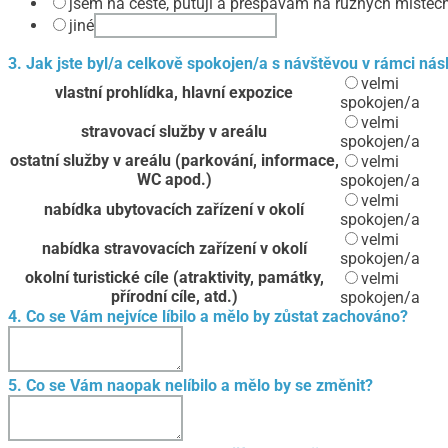
jsem na cestě, putuji a přespávám na různých místech
jiné
3. Jak jste byl/a celkově spokojen/a s návštěvou v rámci násl
velmi
vlastní prohlídka, hlavní expozice
spokojen/a
velmi
stravovací služby v areálu
spokojen/a
ostatní služby v areálu (parkování, informace,
velmi
WC apod.)
spokojen/a
velmi
nabídka ubytovacích zařízení v okolí
spokojen/a
velmi
nabídka stravovacích zařízení v okolí
spokojen/a
okolní turistické cíle (atraktivity, památky,
velmi
přírodní cíle, atd.)
spokojen/a
4. Co se Vám nejvíce líbilo a mělo by zůstat zachováno?
5. Co se Vám naopak nelíbilo a mělo by se změnit?