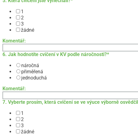
5. Která cvičení jste vynechali?
*
1
2
3
žádné
Komentář:
6. Jak hodnotíte cvičení v KV podle náročnosti?
*
náročná
přiměřená
jednoduchá
Komentář:
7. Vyberte prosím, která cvičení se ve výuce výborně osvědči
1
2
3
žádné