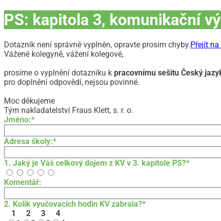
PS: kapitola 3, komunikační v
Dotazník není správně vyplněn, opravte prosím chyby.
Přejít n
Vážené kolegyně, vážení kolegové,
prosíme o vyplnění dotazníku k
pracovnímu sešitu Český jazyk
pro doplnění odpovědí, nejsou povinné.
Moc děkujeme
Tým nakladatelství Fraus Klett, s. r. o.
Jméno:
*
Adresa školy:
*
1. Jaký je Váš celkový dojem z KV v 3. kapitole PS?
*
Komentář:
2. Kolik vyučovacích hodin KV zabrala?
*
1
2
3
4