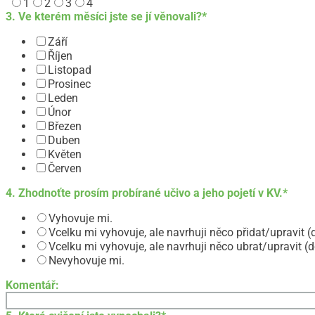
1
2
3
4
3. Ve kterém měsíci jste se jí věnovali?
*
Září
Říjen
Listopad
Prosinec
Leden
Únor
Březen
Duben
Květen
Červen
4. Zhodnoťte prosím probírané učivo a jeho pojetí v KV.
*
Vyhovuje mi.
Vcelku mi vyhovuje, ale navrhuji něco přidat/upravit (
Vcelku mi vyhovuje, ale navrhuji něco ubrat/upravit (d
Nevyhovuje mi.
Komentář: